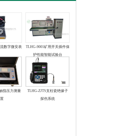
2直流数字微安表
TLHG-9001矿用开关插件保
护性能智能试验台
YL触指压力测量
TLHG-ZJTS支柱瓷绝缘子
置
探伤系统