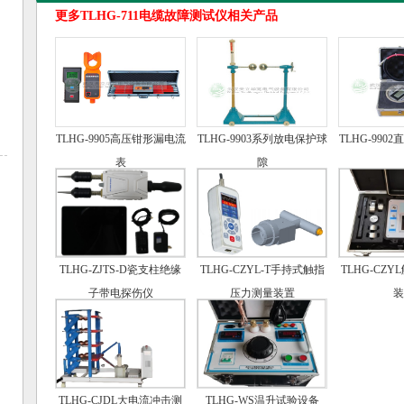
更多TLHG-711电缆故障测试仪相关产品
TLHG-9905高压钳形漏电流
TLHG-9903系列放电保护球
TLHG-990
表
隙
TLHG-ZJTS-D瓷支柱绝缘
TLHG-CZYL-T手持式触指
TLHG-CZ
子带电探伤仪
压力测量装置
装
TLHG-CJDL大电流冲击测
TLHG-WS温升试验设备