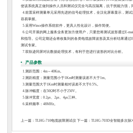
使该系统真正做到操作人员和测试仪完全与高压隔离，抗干扰能力强，
4.前置采样测量单元采用先进的信号处理技术，全汉化屏幕显示，测试
容易掌握。
5.采用Wince操作系统软件，更具人性化设计，操作简便。
6.公司开展的网上服务业务更加方便用户，只要您将测试波形通过E-ma
和指导。公司定期还会将收集到的各类电缆故障波形及其分析结果通过E-
测试专家。
7.双轨迹同屏对比数据处理技术，有利于您进行波形的对比分析。
产品参数
1.测距范围：4m～40Km。
2.测距精度：测量范围小于1Km时测量误差不大于1m。
3.测量范围大于1Km时测量相对误差不大于0.5%。
4.脉冲幅度：在50Ω时不小于250V。
5.脉冲宽度：0.2μs、2μs、4μs三种。
6.采样频率：48MHz。
上一篇：
TLHG-710电缆故障测试仪
下一篇：
TLHG-703D全智能多次