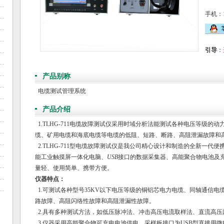
手机：18
引导
：
产品别称
电缆测试管理系统
产品介绍
1.TLHG-711电缆故障测试仪采用时域分析法能测试各种电压等级的
缆、矿用电缆和海底电缆等电缆的低阻、短路、断路、高阻泄漏故障和
2.TLHG-711型电缆故障测试仪是我公司精心设计和制造的全新一代
能工业触摸屏一体化电脑、
USB
接口的数据采集器、高能聚合物电池及
量轻、使用简单、携带方便。
仪器特点：
1.可测试各种型号35KV以下电压等级的铜铝芯电力电缆、同轴通信
路故障、高阻闪络性故障和高阻泄漏性故障。
2.具有多种测试方法，如低压脉冲法、冲击高压电流取样法、直流高压
3.仪器采用高能聚合物可充电电池供电，采样板接口为USB型直接用