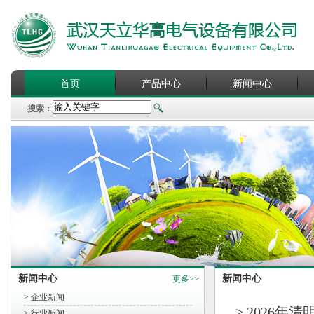
首页
产品中心
新闻中心
搜索：
人才策略
联系我们
新闻中心
新闻中心
更多>>
>
企业新闻
>
2026年
>
行业新闻