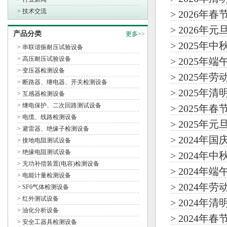
>
技术交流
>
2026年
>
2026年
产品分类
更多>>
>
2025年
> 串联谐振耐压试验设备
> 高压耐压试验设备
>
2025年
> 变压器检测设备
>
2025年
> 断路器、继电器、开关检测设备
>
2025年
> 互感器检测设备
> 继电保护、二次回路测试设备
>
2025年
> 电缆、线路检测设备
>
2025年
> 避雷器、绝缘子检测设备
>
2024年
> 接地电阻测试设备
> 绝缘电阻测试设备
>
2024年
> 无功补偿装置(电容)检测设备
>
2024年
> 电能计量检测设备
>
2024年
> SF6气体检测设备
> 红外测试设备
>
2024年
> 油化分析设备
>
2024年
> 安全工器具检测设备