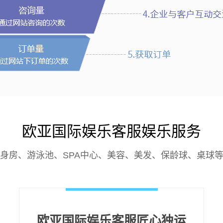
欧亚国际娱乐客服娱乐服务
身房、游泳池、SPA中心、美容、美发、保龄球、桌球等
欧亚国际娱乐客服匠心独运