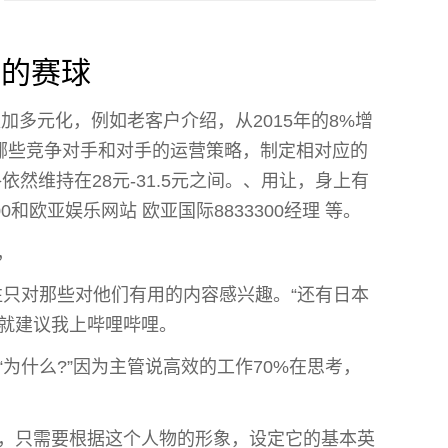
版的赛球
多元化，例如老客户介绍，从2015年的8%增
解有哪些竞争对手和对手的运营策略，制定相对应的
然维持在28元-31.5元之间。、用让，身上有
0
和欧亚娱乐网站 欧亚国际8833300经理 等。
，
只对那些对他们有用的内容感兴趣。“还有日本
就建议我上哔哩哔哩。
为什么?”因为主管说高效的工作70%在思考，
，只需要根据这个人物的形象，设定它的基本英