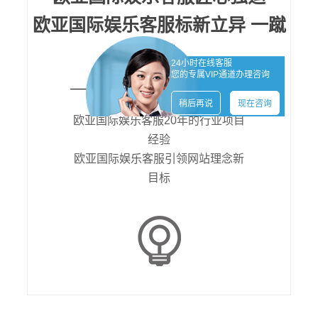
欧亚国际娱乐客服标新立异 一蹴
而就
24小时在线客服
您的专属VIP通道办理咨询
稍后再说
现在咨询
欧亚国际娱乐客服20年的行业项目
经验
欧亚国际娱乐客服引领网站理念新
目标