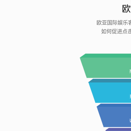
欧
欧亚国际娱乐
如何促进点