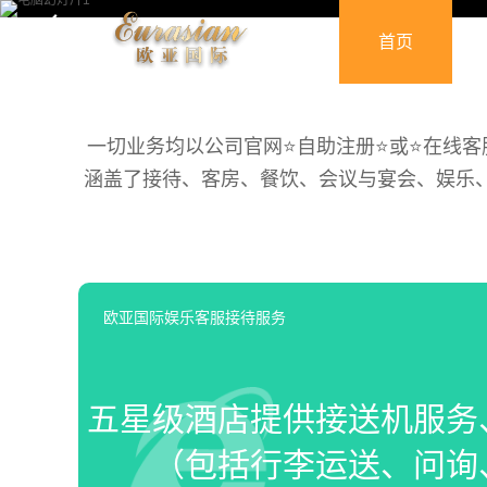
首页
一切业务均以公司官网⭐️自助注册⭐️或⭐️在线客
涵盖了接待、客房、餐饮、会议与宴会、娱乐、
欧亚国际娱乐客服接待服务
五星级酒店提供接送机服务
（包括行李运送、问询