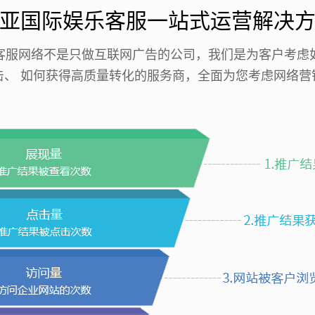
亚国际娱乐客服一站式运营解决
客服网络不是只做互联网广告的公司，我们是为客户考虑
击、 如何获得高质量转化的服务商，全面为您考虑网络营