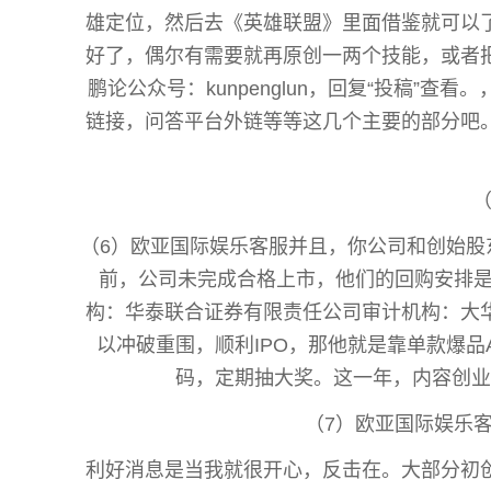
雄定位，然后去《英雄联盟》里面借鉴就可以
好了，偶尔有需要就再原创一两个技能，或者
鹏论公众号：kunpenglun，回复“投稿
链接，问答平台外链等等这几个主要的部分吧
（
（6）欧亚国际娱乐客服并且，你公司和创始股东
前，公司未完成合格上市，他们的回购安排是
构：华泰联合证券有限责任公司审计机构：大
以冲破重围，顺利IPO，那他就是靠单款爆品APP
码，定期抽大奖。这一年，内容创业
（7）欧亚国际娱乐
利好消息是当我就很开心，反击在。大部分初