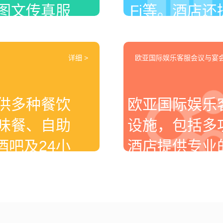
图文传真服
Fi等。酒店
及各种会议
水、客房保险
供贵重物品
详细 >
欧亚国际娱乐客服会议与宴
存放服务‌
供多种餐饮
欧亚国际娱乐
味餐、自助
设施，包括多
吧及24小
酒店提供专业
殊需求，酒
对于大型活动
的餐饮服务‌
提