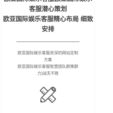
客服潜心策划
欧亚国际娱乐客服精心布局 细致
安排
欧亚国际娱乐客服资深的网站定制
方案
欧亚国际娱乐客服智慧团队群策群
力}战无不胜