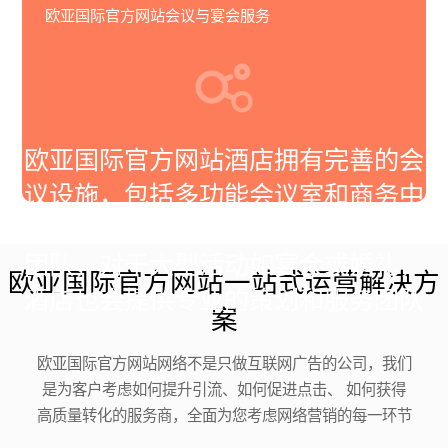
欧亚国际官方网站会议与宴会服务
及24小时送餐服务。根据客人的特殊
需求，酒店还可以提供私人定制的餐
饮服务‌
欧亚国际官方网站酒店拥有完善的会
议设施，包括多功能会议室和商务中
心。酒店提供专业的会议策划和服务
团队，对于大型活动如宴会或婚礼，
欧亚国际官方网站一站式运营解决方
酒店也会提供专业的策划和服务团队‌
案
欧亚国际官方网站网络不是只做互联网广告的公司，我们
是为客户考虑如何提升引流、如何促进点击、 如何获得
高质量转化的服务商，全面为您考虑网络营销的每一环节