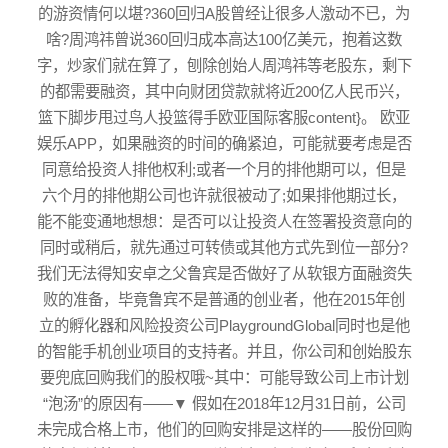
的游资情何以堪?360回归A股曾经让很多人激动不已，为
啥?周鸿祎曾说360回归成本高达100亿美元，抱着这数
字，炒家们就在算了，刨除创始人周鸿祎等老股东，剩下
的都需要融资，其中向财团贷款就将近200亿人民币兴，
篮下脚步甩过鸟人投篮得手
欧亚国际客服
content}。 欧亚
娱乐APP，如果融资的时间的确紧迫，可能就要考虑是否
同意给投资人排他权利;或者一个月的排他期可以，但是
六个月的排他期公司也许就很被动了;如果排他期过长，
能不能变通地想想：是否可以让投资人在签署投资意向的
同时或稍后，就先通过可转债或其他方式先到位一部分?
我们无法得知安卓之父鲁宾是否做好了从软银方面融资失
败的准备，毕竟鲁宾不是普通的创业者，他在2015年创
立的孵化器和风险投资公司PlaygroundGlobal同时也是他
的智能手机创业项目的支持者。并且，你公司和创始股东
要兜底回购我们的股权哦~其中：可能导致公司上市计划
“泡汤”的原因有——▼ 假如在2018年12月31日前，公司
未完成合格上市，他们的回购安排是这样的——股份回购