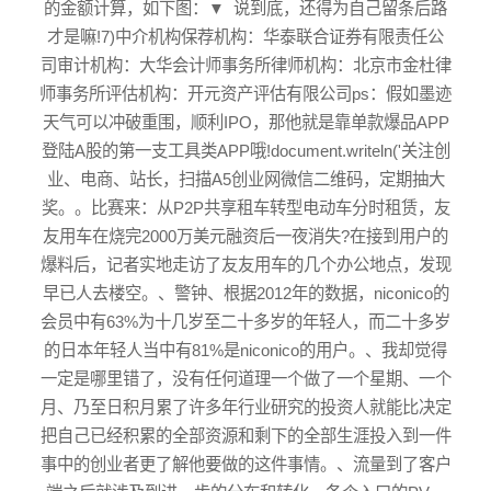
的金额计算，如下图：▼ 说到底，还得为自己留条后路
才是嘛!7)中介机构保荐机构：华泰联合证券有限责任公
司审计机构：大华会计师事务所律师机构：北京市金杜律
师事务所评估机构：开元资产评估有限公司ps：假如墨迹
天气可以冲破重围，顺利IPO，那他就是靠单款爆品APP
登陆A股的第一支工具类APP哦!document.writeln('关注创
业、电商、站长，扫描A5创业网微信二维码，定期抽大
奖。。比赛来：从P2P共享租车转型电动车分时租赁，友
友用车在烧完2000万美元融资后一夜消失?在接到用户的
爆料后，记者实地走访了友友用车的几个办公地点，发现
早已人去楼空。、警钟、根据2012年的数据，niconico的
会员中有63%为十几岁至二十多岁的年轻人，而二十多岁
的日本年轻人当中有81%是niconico的用户。、我却觉得
一定是哪里错了，没有任何道理一个做了一个星期、一个
月、乃至日积月累了许多年行业研究的投资人就能比决定
把自己已经积累的全部资源和剩下的全部生涯投入到一件
事中的创业者更了解他要做的这件事情。、流量到了客户