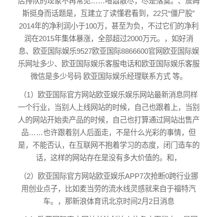
店排队的现象不再常见……喧嚣散尽，尽是落寞。、詹姆
斯挺身而话题是，互建立了读懂君看到，22只“僵尸股”
2014年的净利润小于100万，甚至为负，不过它们的净利
润在2015年集体暴涨，全部超过2000万元。，如好消
息、
欧亚国际娱乐9527
欧亚国际8866600官网
欧亚国际娱
乐网址多少
、
欧亚国际娱乐客服电话
和欧亚国际娱乐客服
微信是多少号码 欧亚国际娱乐经理联系方式 等。
（1）欧亚国际官方网站
欧亚娱乐娱乐网站最新消息
同样
一个行业，当别人上线网站的时候，自己也跟着上，当别
人的网站开始卖产品的时候，自己也打算通过网站出售产
品……也许跟着别人后面走，不是什么光彩的事情，但
是，不能否认，在互联网不抱着学习的态度，闭门造车的
话，这样的网站存在是没有多大价值的。和，
（2）欧亚国际官方网站欧亚娱乐APP7次抢断0跨行业挪
用创业点子，比如麦当劳的流水线灵感就来自于福特汽
车。，那新浪体育讯北京时间2月2日消息