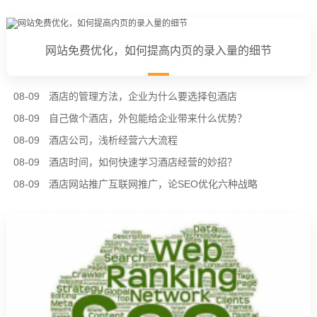
网站免费优化，如何提高内页的录入量的细节
08-09
酒店的管理方法，企业为什么要选择包酒店
08-09
自己做个酒店，外包能给企业带来什么优势？
08-09
酒店公司，浅析经营六大流程
08-09
酒店时间，如何快速学习酒店经营的妙招？
08-09
酒店网站推广互联网推广，论SEO优化六种战略