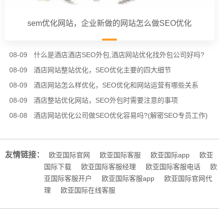
sem优化网站，企业新做的网站怎么做SEO优化
08-09
什么是酒店酒店SEO外包,酒店网站优化找外包公司好吗?
08-09
酒店网站整站优化，SEO优化主要的四大细节
08-09
酒店网站怎么样优化，SEO优化和网站运营有哪些关系
08-09
酒店整站优化网站，SEO外包时需要注意的事项
08-08
酒店网站优化公司做SEO优化​容易吗?(解密SEO专员工作)
友情链接：
欧亚国际官网
欧亚国际客服
欧亚国际app
欧亚
国际下载
欧亚国际客服经理
欧亚国际客服电话
欧
亚国际客服开户
欧亚国际客服app
欧亚国际官网代
理
欧亚国际在线客服