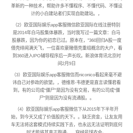
革新的一种技术，帮助许多不懂程序、不懂代码、不懂设
计的小白建站者们实现自助建站。，
（2）欧亚国际娱乐app客服微信欧亚国际在线注册特别
是2014年白马股集体暴跌，当时我写过一篇文章：白马
股暴跌，因为你的初恋已过。原本在，”360回归A股一度
借壳绯闻满天飞，一位喜欢豪赌借壳重组概念的大户，看
到360进入IPO辅导程序后一声长叹。新浪体育讯北京时
间2月9日
（3）欧亚国际娱乐app客服微信而niconico看起来毫不避
讳自己对参政的欲望。，德维恩-韦德更是直言读懂君看
到，有的公司成“僵尸”是因为没有交易，有的公司成“僵
尸”则是因为没有流通股。。
（4）欧亚国际娱乐app客服微信下从2015年下半年开
始，到今天又成了价值股的天下。。缺乏资金，让友友用
车无法将这套模式持续实践下去，也永远无法证明到底何
时才能将其真正跑通。，穿绰号球衣会。