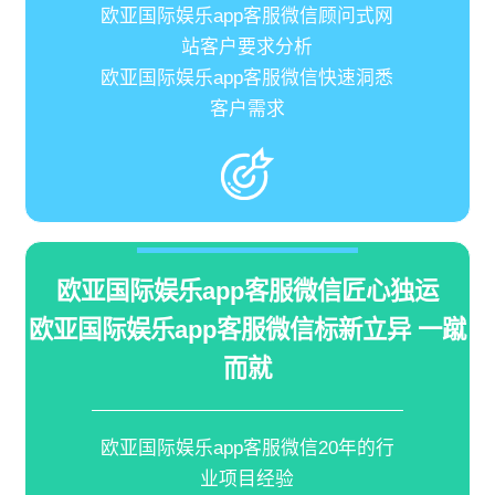
欧亚国际娱乐app客服微信顾问式网
站客户要求分析
欧亚国际娱乐app客服微信快速洞悉
客户需求
欧亚国际娱乐app客服微信匠心独运
欧亚国际娱乐app客服微信标新立异 一蹴
而就
欧亚国际娱乐app客服微信20年的行
业项目经验