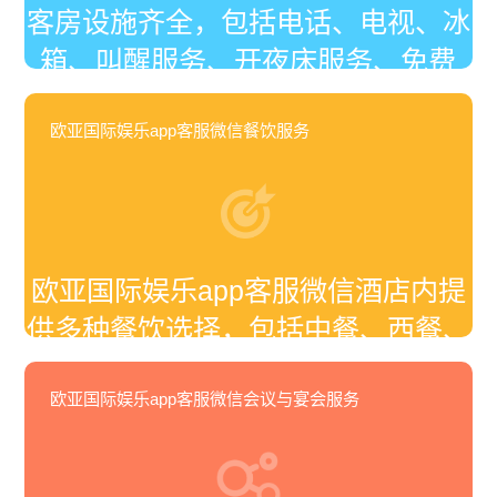
客房设施齐全，包括电话、电视、冰
箱、叫醒服务、开夜床服务、免费
Wi-Fi等。酒店还提供洗衣、熨烫、
欧亚国际娱乐app客服微信餐饮服务
客房酒水、客房保险柜、擦鞋等服
务。根据需求，酒店还提供无烟房‌
欧亚国际娱乐app客服微信酒店内提
供多种餐饮选择，包括中餐、西餐、
风味餐、自助餐、宴会、酒会、咖啡
欧亚国际娱乐app客服微信会议与宴会服务
厅、酒吧及24小时送餐服务。根据客
人的特殊需求，酒店还可以提供私人
定制的餐饮服务‌