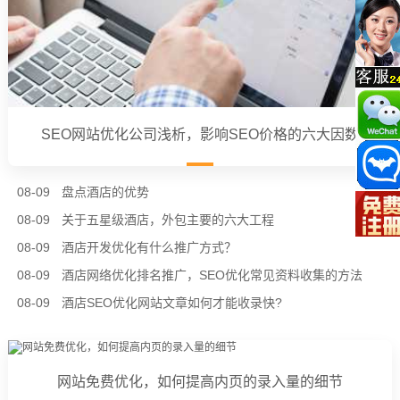
SEO网站优化公司浅析，影响SEO价格的六大因数
08-09
盘点酒店的优势
08-09
关于五星级酒店，外包主要的六大工程
08-09
酒店开发优化有什么推广方式？
08-09
酒店网络优化排名推广，SEO优化常见资料收集的方法
08-09
酒店SEO优化网站文章如何才能收录快?
网站免费优化，如何提高内页的录入量的细节