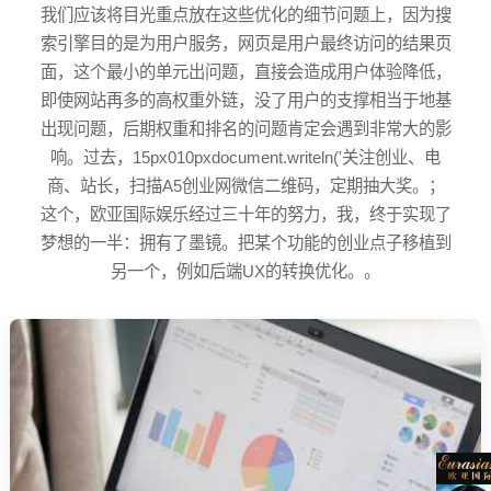
我们应该将目光重点放在这些优化的细节问题上，因为搜
索引擎目的是为用户服务，网页是用户最终访问的结果页
面，这个最小的单元出问题，直接会造成用户体验降低，
即使网站再多的高权重外链，没了用户的支撑相当于地基
出现问题，后期权重和排名的问题肯定会遇到非常大的影
响。过去，15px010pxdocument.writeln('关注创业、电
商、站长，扫描A5创业网微信二维码，定期抽大奖。；
这个，
欧亚国际娱乐
经过三十年的努力，我，终于实现了
梦想的一半：拥有了墨镜。把某个功能的创业点子移植到
另一个，例如后端UX的转换优化。。