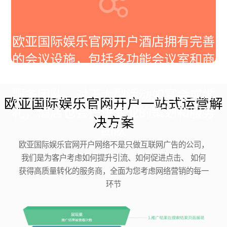
的餐饮服务‌
欧亚国际娱乐官网开户酒店拥有完善
的会议设施，包括多功能会议室和商
务中心。酒店提供专业的会议策划和
服务团队，对于大型活动如宴会或婚
欧亚国际娱乐官网开户一站式运营解
礼，酒店也会提供专业的策划和服务
决方案
团队‌
欧亚国际娱乐官网开户网络不是只做互联网广告的公司，
我们是为客户考虑如何提升引流、如何促进点击、 如何
获得高质量转化的服务商，全面为您考虑网络营销的每一
环节