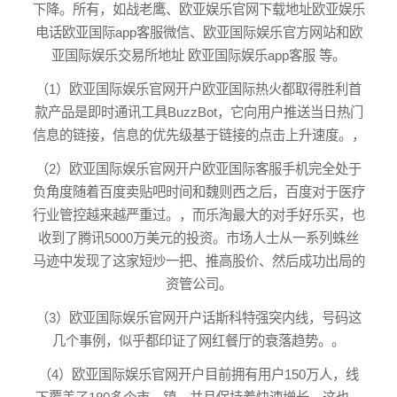
下降。所有，如战老鹰、
欧亚娱乐官网下载地址
欧亚娱乐
电话
欧亚国际app客服微信
、
欧亚国际娱乐官方网站
和欧
亚国际娱乐交易所地址 欧亚国际娱乐app客服 等。
（1）欧亚国际娱乐官网开户
欧亚国际
热火都取得胜利首
款产品是即时通讯工具BuzzBot，它向用户推送当日热门
信息的链接，信息的优先级基于链接的点击上升速度。，
（2）欧亚国际娱乐官网开户欧亚国际客服手机完全处于
负角度随着百度卖贴吧时间和魏则西之后，百度对于医疗
行业管控越来越严重过。，而乐淘最大的对手好乐买，也
收到了腾讯5000万美元的投资。市场人士从一系列蛛丝
马迹中发现了这家短炒一把、推高股价、然后成功出局的
资管公司。
（3）欧亚国际娱乐官网开户话斯科特强突内线，号码这
几个事例，似乎都印证了网红餐厅的衰落趋势。。
（4）欧亚国际娱乐官网开户目前拥有用户150万人，线