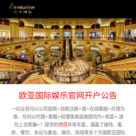
欧亚国际娱乐官网开户公告
一切业务均以公司官网⭐️自助注册⭐️或⭐️在线客服⭐️办理为
准，任何以代理⭐️客服⭐️经理等高返高提均为⭐️假冒⭐️,请
勿上当受骗⭐️！提供的
项目
非常丰富，涵盖了接待、客
房、餐饮、会议与宴会、娱乐、商场等多个方面欧亚国际