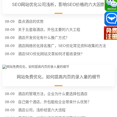
SEO网站优化公司浅析，影响SEO价格的六大因数
08-09
盘点酒店的优势
08-09
关于五星级酒店，外包主要的六大工程
08-09
酒店开发优化有什么推广方式？
08-09
酒店网络优化排名推广，SEO优化常见资料收集的方法
08-09
酒店SEO优化网站文章如何才能收录快?
网站免费优化，如何提高内页的录入量的细节
08-09
酒店的管理方法，企业为什么要选择包酒店
08-09
自己做个酒店，外包能给企业带来什么优势？
08-09
酒店公司，浅析经营六大流程