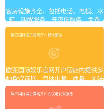
客房设施齐全，包括电话、电视、冰
箱、叫醒服务、开夜床服务、免费
Wi-Fi等。酒店还提供洗衣、熨烫、
欧亚国际娱乐官网开户餐饮服务
客房酒水、客房保险柜、擦鞋等服
务。根据需求，酒店还提供无烟房‌
欧亚国际娱乐官网开户酒店内提供多
种餐饮选择，包括中餐、西餐、风味
餐、自助餐、宴会、酒会、咖啡厅、
欧亚国际娱乐官网开户会议与宴会服务
酒吧及24小时送餐服务。根据客人的
特殊需求，酒店还可以提供私人定制