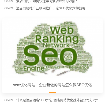
08-09
酒店时间，如何快速学习酒店经营的妙招？
08-09
酒店网站推广互联网推广，论SEO优化六种战略
sem优化网站，企业新做的网站怎么做SEO优化
08-09
什么是酒店酒店SEO外包,酒店网站优化找外包公司好吗?