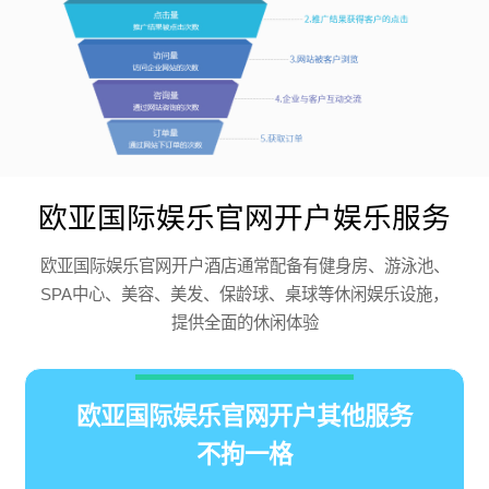
欧亚国际娱乐官网开户娱乐服务
欧亚国际娱乐官网开户酒店通常配备有健身房、游泳池、
SPA中心、美容、美发、保龄球、桌球等休闲娱乐设施，
提供全面的休闲体验‌
欧亚国际娱乐官网开户其他服务
不拘一格