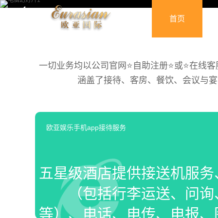
首页
一切业务均以公司官网⭐️自助注册⭐️或⭐️在线客
涵盖了接待、客房、餐饮、会议与宴
欧亚娱乐手机app接待服务
五星级酒店提供接送机服务
（包括行李运送、问询
等）、电话、电传、电报、