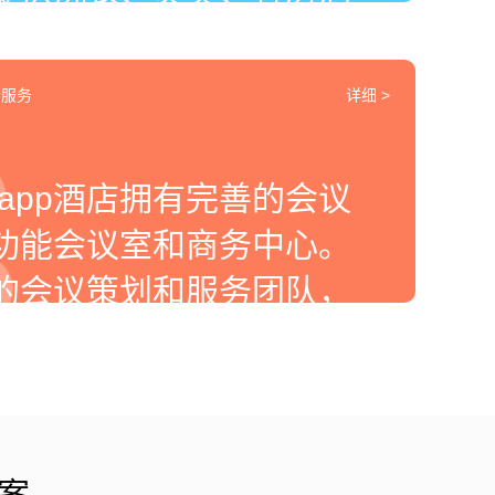
柜、擦鞋等服务。根据需
求，酒店还提供无烟房‌
会服务
详细 >
app酒店拥有完善的会议
功能会议室和商务中心。
的会议策划和服务团队，
如宴会或婚礼，酒店也会
供专业的策划和服务团队‌
案