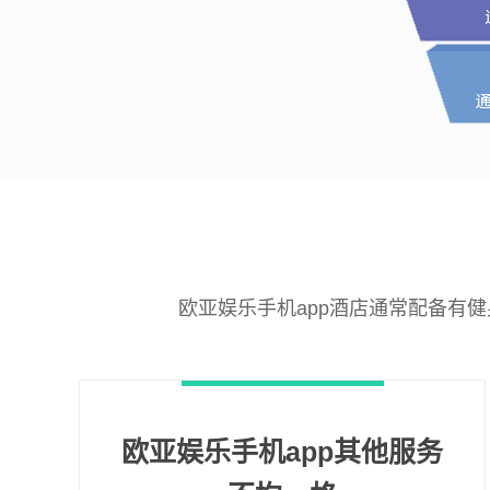
欧亚娱乐手机app酒店通常配备有
欧亚娱乐手机app其他服务