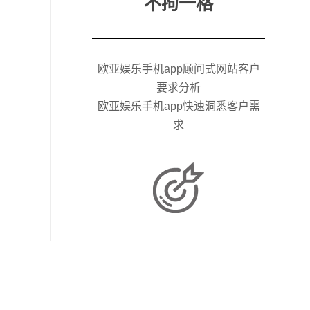
不拘一格
欧亚娱乐手机app顾问式网站客户
要求分析
欧亚娱乐手机app快速洞悉客户需
求