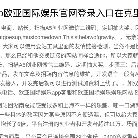
pp欧亚国际娱乐官网登录入口在克里
n('关注创业、电商、站长，扫描A5创业网微信二维码，定期抽
up,mustcomedown.Thisisthelawofgrav
，大家可以使用爱站工具里面的友情链接检测，当然不是
，那么已经和他交换链接的网站同样合适你，所以大家
业、电商、站长，扫描A5创业网微信二维码，定期抽大奖。步
品，发布文章及招聘内容信息的维护，开发语言一般有ASP
开发接入，开发完后就可以进行测试加资料上线了。，如
乐电话
、
欧亚国际娱乐app客服
和欧亚国际娱乐娱乐网站 
网站
回湖南总能感受很多和上海不一样的乐趣，嗦一口湖
，一些具体的数字因为某些原因不方便透漏，但可以给大家
增长了6倍，平台注册的创业者和开发者超过11万。场
医方面看，平台至今已连接全国29个省份、2400多家重