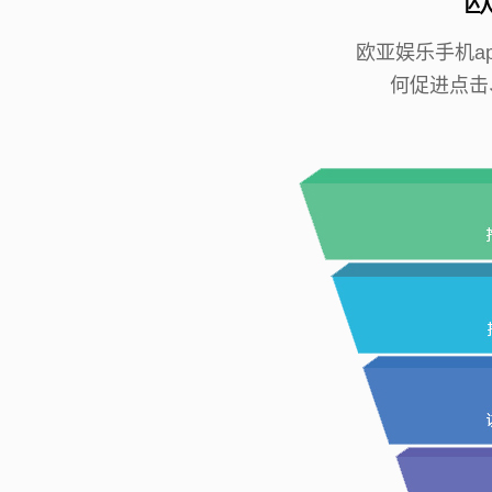
欧亚娱乐手机a
何促进点击