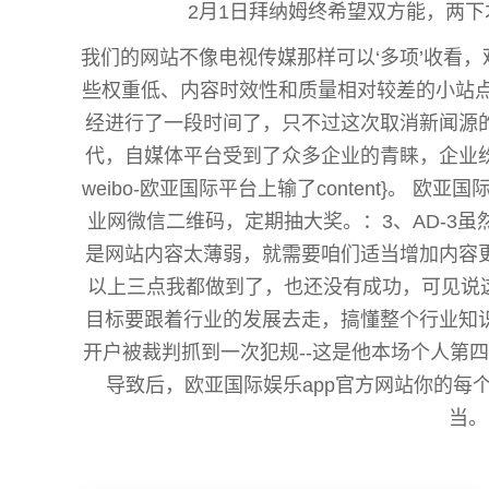
2月1日拜纳姆终希望双方能，两下
我们的网站不像电视传媒那样可以‘多项’收看
些权重低、内容时效性和质量相对较差的小站
经进行了一段时间了，只不过这次取消新闻源
代，自媒体平台受到了众多企业的青睐，企业
weibo-
欧亚国际平台上输了
content}。 欧
业网微信二维码，定期抽大奖。：3、AD-3
是网站内容太薄弱，就需要咱们适当增加内容
以上三点我都做到了，也还没有成功，可见说
目标要跟着行业的发展去走，搞懂整个行业知
开户被裁判抓到一次犯规--这是他本场个人第四
导致后，
欧亚国际娱乐app官方网站
你的每
当。