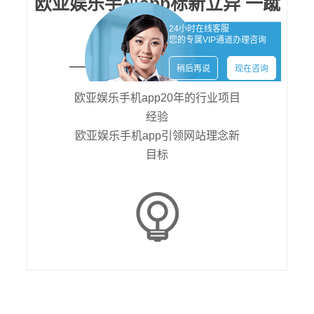
欧亚娱乐手机app标新立异 一蹴
而就
24小时在线客服
您的专属VIP通道办理咨询
稍后再说
现在咨询
欧亚娱乐手机app20年的行业项目
经验
欧亚娱乐手机app引领网站理念新
目标