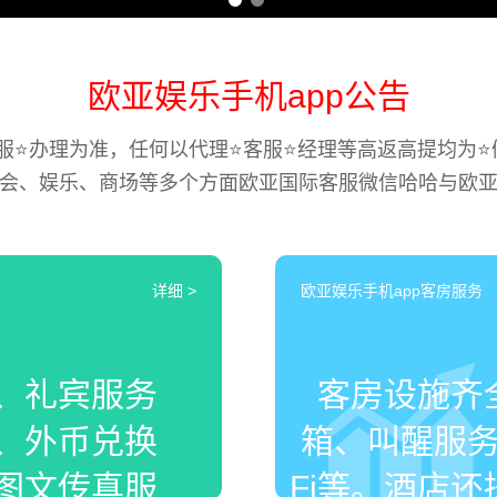
酒店环境
住宿服务
用餐服务
接送服务
预定
欧亚娱乐手机app公告
服⭐️办理为准，任何以代理⭐️客服⭐️经理等高返高提均为⭐️
会、娱乐、商场等多个方面欧亚国际客服微信哈哈与欧亚
详细 >
欧亚娱乐手机app客房服务
、礼宾服务
客房设施齐
、外币兑换
箱、叫醒服务
图文传真服
Fi等。酒店