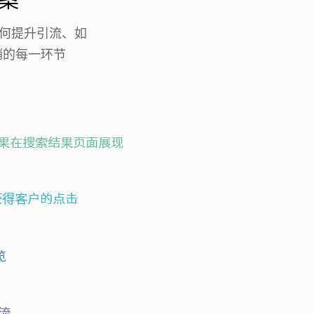
如何提升引流、如
销的每一环节