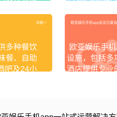
及各种会议
水、客房保险
供贵重物品
详细 >
欧亚娱乐手机app会议与宴
存放服务‌
提供多种餐饮
欧亚娱乐手机
味餐、自助
设施，包括多
吧及24小
酒店提供专业
殊需求，酒
对于大型活动
的餐饮服务‌
提
欧亚娱乐手机app一站式运营解决方