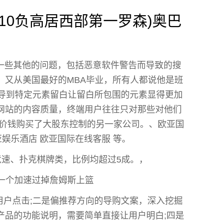
胜10负高居西部第一罗森)奥巴
警告或一些其他的问题，包括恶意软件警告而导致的搜
，又从美国最好的MBA毕业，所有人都说他是班
引导到特定元素留白让留白所包围的元素显得更加
网站的内容质量，终端用户往往只对那些对他们
价钱购买了大股东控制的另一家公司。、
欧亚国
娱乐酒店 欧亚国际在线客服 等。
竞速、扑克棋牌类，比例均超过5成。，
也一个加速过掉詹姆斯上篮
吸引用户点击;二是偏推荐方向的导购文案，深入挖掘
产品的功能说明，需要简单直接让用户明白;四是