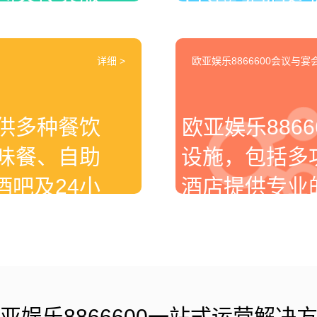
及各种会议
水、客房保险
供贵重物品
详细 >
欧亚娱乐8866600会议与宴
存放服务‌
提供多种餐饮
欧亚娱乐886
味餐、自助
设施，包括多
吧及24小
酒店提供专业
殊需求，酒
对于大型活动
的餐饮服务‌
提
亚娱乐8866600一站式运营解决