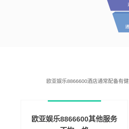
欧亚娱乐8866600酒店通常配备
欧亚娱乐8866600其他服务